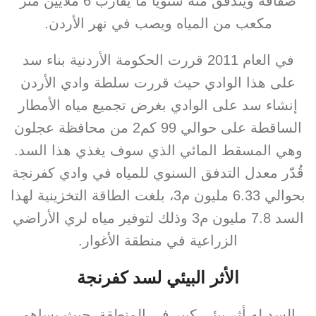
ضفافه ويتدفق منه سنويا ما يقارب 6 ملايين متر
مكعب من المياه ويصب في نهر الأردن.
في العام 2011 قررت الحكومة الأردنية بناء سد
على هذا الوادي حيث قررت سلطة وادي الأردن
إنشاء سد على الوادي بغرض تجميع مياه الأمطار
الساقطة على حوالي 99 كم2 من محافظة عجلون
وهي المسقط المائي الذي سوف يغذي هذا السد.
قُدّر معدل التدفق السنوي للمياه في وادي كفرنجة
بحوالي 6.33 مليون م3، بلغت الطاقة التخزينية لهذا
السد 7.8 مليون م3 وذلك لتوفير مياه لري الأراضي
الزراعية في منطقة الأغوار.
الأثر البيئي لسد كفرنجة
السد له أثر بيئي كبير في المنطقة، حيث يساهم