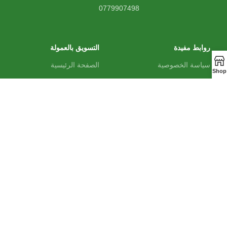
0779907498
روابط مفيدة
التسويق بالعمولة
سياسة الخصوصية
الصفحة الرئيسية
Shop
تواصل معنا
التسجيل في البرنامج
تتبع الطلب
تسجيل الدخول
من نحن
الشروط والأحكام
المدونة