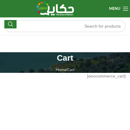
MENU
Cart
Home
Cart
[woocommerce_cart]