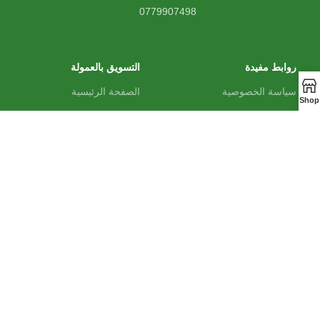
0779907498
روابط مفيدة
التسويق بالعمولة
سياسة الخصوصية
الصفحة الرئيسية
Shop
تواصل معنا
التسجيل في البرنامج
تتبع الطلب
تسجيل الدخول
من نحن
الشروط والأحكام
المدونة