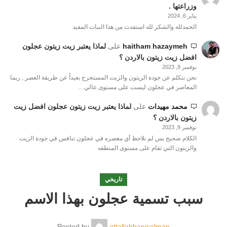
وزراعتها .
يناير 6, 2024
الحمدلله والشكر لله استفدت من هذا النبات المفيد
haitham hazaymeh
على
لماذا يعتبر زيت زيتون عجلون
افضل زيت زيتون بالاردن ؟
نوفمبر 9, 2023
نحن نتكلم عن جودة الزيتون والزيت المستخرج بعيداً عن طريقة العصر , ربما
المعاصر في عجلون ليست على مستوى عالي…
محمد مهيدات
على
لماذا يعتبر زيت زيتون عجلون افضل زيت
زيتون بالاردن ؟
نوفمبر 9, 2023
الكلام صحيح بس لم نلاحظ أي معصره في عجلون تنافس في جودة الزيت
والزيتون التي تقام على مستوى المنطقه
تاريخي
سبب تسمية عجلون بهذا الاسم
Posted by
attallahbanisalman