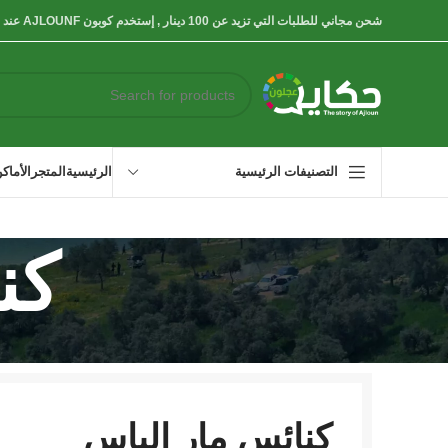
شحن مجاني للطلبات التي تزيد عن 100 دينار , إستخدم كوبون AJLOUNF عند اتمام عملية الطلب
الرئيسية
المتجر
الأماك
التصنيفات الرئيسية
كن
كنائس مار إلياس