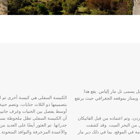
تل يسمى تل مار إلياس. يقع هذا
الأردن، ويمتاز بموقعه الجغرافي حيث يرتفع
بتصميمها ذو الثلاث حنايات، وتضم حنية
أوسط يفصل بين الحنيات وغرف جانبية 
، وتم اعتماده من قبل الفاتيكان
أن الكنيسة السفلى تظل ملحوظة بسبب 
ي 11 كيلومترًا إلى الشمال من البحر الميت. وقد كشفت
جدرانها. تم العثور أيضًا على العديد م
 عن العديد من الآثار الهامة في الموقع، بما في ذلك دير مار
والأعمدة المزخرفة والنوافذ المنحوتة.