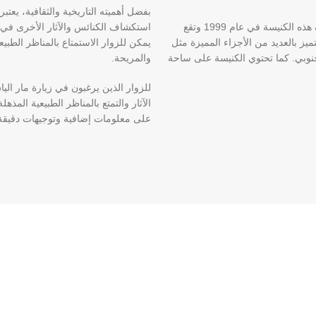
بفضل أهميته التاريخية والثقافية، يعت
أحد الكنائس الرئيسية في مار الياس هو الكنيسة العليا. تم اكتشاف هذه الكنيسة في عام 1999 وتقع
استكشاف الكنائس والآثار الأخرى في ا
ميز بالعديد من الأجزاء المميزة مثل
يمكن للزوار الاستمتاع بالمناظر الطبيعي
جنوبي. كما تحتوي الكنيسة على ساحة
والمريحة.
للزوار الذين يرغبون في زيارة مار 
الآثار والتمتع بالمناظر الطبيعية المذ
على معلومات إضافية وتوجيهات دقيقة