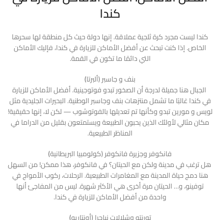
كندا
كندا ليست مجرد كرة ثلجية عملاقة. إنها دولة حيث كل منطقة لها سحرها
الخاص. إذا كنت تبحث عن أفضل الأماكن للزيارة في كندا، فإليك الأماكن
التي دائمًا ما تكون في القمة.
بنف و جاسبر (ألبرتا
)
الجبال هنا جميلة لدرجة أن الصخور تبدو فوتوجينية. أفضل الأماكن للزيارة
في كندا غالبًا ما تشمل منتزهات بنف وجاسبر الوطنية. البحيرات الجليدية مثل
لويس و مورين تبدو وكأنها تم تعديلها بالفوتوشوب — لكن لا، إنها حقيقية!
مكان مثالي لأولئك الذين يحبون الطبيعة ويستمتعون بقليل من الدراما في
المناظر الطبيعية.
فانكوفر وجزيرة فانكوفر (كولومبيا البريطانية
)
هل ترغب في مدينة ولكن مع الحيتان؟ في فانكوفر، هذا ممكن! من السهل
هنا دمج حياة المدينة مع المغامرات الطبيعية. الرحلات، ركوب الأمواج في
توفينو، و… الحيتان مرة أخرى هي الأكثر شهرة. ليس من المفاجئ أنها
واحدة من أفضل الأماكن للزيارة في كندا.
تورنتو وشلالات نياجرا (أونتاريو
)