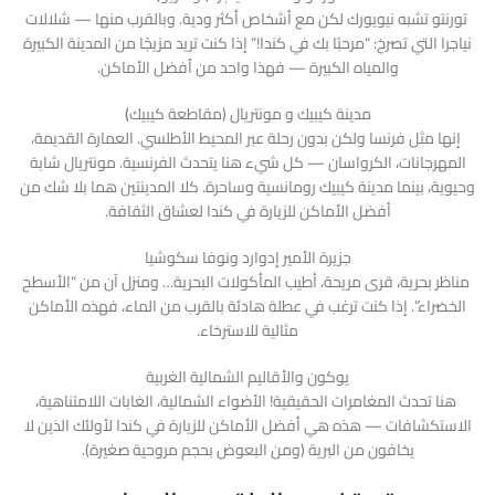
تورنتو تشبه نيويورك لكن مع أشخاص أكثر ودية. وبالقرب منها — شلالات
نياجرا التي تصرخ: “مرحبًا بك في كندا!” إذا كنت تريد مزيجًا من المدينة الكبيرة
والمياه الكبيرة — فهذا واحد من أفضل الأماكن.
مدينة كيبيك و مونتريال (مقاطعة كيبيك
)
إنها مثل فرنسا ولكن بدون رحلة عبر المحيط الأطلسي. العمارة القديمة،
المهرجانات، الكرواسان — كل شيء هنا يتحدث الفرنسية. مونتريال شابة
وحيوية، بينما مدينة كيبيك رومانسية وساحرة. كلا المدينتين هما بلا شك من
أفضل الأماكن للزيارة في كندا لعشاق الثقافة.
جزيرة الأمير إدوارد ونوفا سكوشيا
مناظر بحرية، قرى مريحة، أطيب المأكولات البحرية… ومنزل آن من “الأسطح
الخضراء”. إذا كنت ترغب في عطلة هادئة بالقرب من الماء، فهذه الأماكن
مثالية للاسترخاء.
يوكون والأقاليم الشمالية الغربية
هنا تحدث المغامرات الحقيقية! الأضواء الشمالية، الغابات اللامتناهية،
الاستكشافات — هذه هي أفضل الأماكن للزيارة في كندا لأولئك الذين لا
يخافون من البرية (ومن البعوض بحجم مروحية صغيرة).