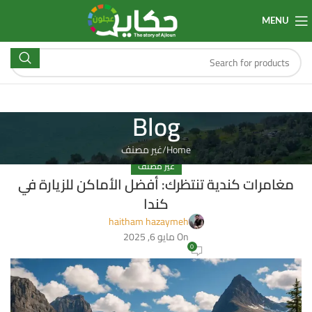
MENU
Blog
Home
غير مصنف
غير مصنف
مغامرات كندية تنتظرك: أفضل الأماكن للزيارة في
كندا
haitham hazaymeh
On مايو 6, 2025
0