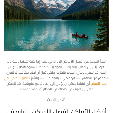
لنبدأ الحديث عن أفضل الأماكن للزيارة في كندا! إذا كنت تخطط لرحلة ولا
تعرف إلى أين تذهب بالضبط — توجه إلى كندا! هنا، ستجد أفضل الجبال،
البحيرات، المدن، وحتى الموظ ينتظرك. ولكن قبل أن تحزم حقائبك، لا تنسى
التحقق من الطقس — فهو مليء بالمفاجآت — واشترِ
التأمين الصحي في
كندا للسياح
أي نشاط يمكن أن يؤدي إلى إصابات غير متوقعة. قد تتعرض
حتى إلى التواء في كاحلك في المطار أو تفقد حقيبتك.
إذاً، هيا نتحدث!
أفضل الأماكن: أفضل الأماكن للزيارة في