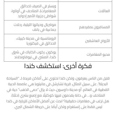
ويسلر في الصيف (حدائق
العائلات
المغامرات)، المتاحف في أوتاوا،
شواطئ جزيرة الأمير إدوارد
مونتريال وحياتها الليلية، رحلات
المسافرون بمفردهم
جماعية في بانف
الرومانسية في مدينة كيبيك،
الأزواج العاشقين
الحدائق في فيكتوريا
يوكون، ركوب الكاياك في شرق
محبو المغامرات
كندا، المشي في نيوفاوندلاند
فكرة أخرى: استكشف كندا
قليل من الناس يعرفون، ولكن كندا تحتوي على أماكن فريدة لـ “السياحة
البديلة”. على سبيل المثال، قرية تشارشل في مانيتوبا هي عاصمة الدببة
القطبية في العالم. أو مدينة داوسون، حيث لا يزال “حمى الذهب” حية في
المتاحف و… في حانة يقدمون فيها كوكتيلًا مع إصبع بشري (حقًا).
هل ترغب في مغامرات حقيقية؟ ابحث عن أفضل الأماكن للزيارة في كندا
ليس فقط على إنستغرام ولكن أيضًا على خريطة الشمال البري.