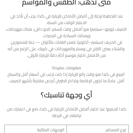
متى تذهب: الطقس والمواسم
عند التخطيط لرحلة إلى أفضل الأماكن للزيارة في كندا، يجب أن تأخذ في
الاعتبار الوقت من السنة.
الصيف (يونيو–سبتمبر) هو أفضل وقت للسفر: الجو دافئ، هناك مهرجانات،
ويمكنك السباحة في البحيرات.
في الخريف (سبتمبر–أكتوبر)، تنفجر الغابات بالألوان — جنة للمصورين.
والشتاء يعني التزلج في ويسلر والمهرجانات في كيبيك، على الرغم من أنه
من الأفضل اختيار موسم أكثر دفئًا للزيارة الأولى.
معلومات مفيدة
!
الربيع في كندا هو وقت رائع للزيارة إذا كنت ترغب في أسعار أقل والسياح
أقل. عادةً ما تكون الإقامة وتذاكر الطيران أرخص مقارنةً بأشهر الصيف.
أي وجهة تناسبك؟
كندا للجميع! عند اختيار أفضل الأماكن للزيارة في كندا، ضع في اعتبارك من
ترافقك في الرحلة:
نوع المسافر
الوجهات المثالية